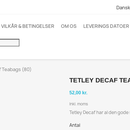
Dansk
VILKÅR & BETINGELSER
OM OS
LEVERINGS DATOER 
f Teabags (80)
TETLEY DECAF TEA
52,00 kr.
Inkl. moms
Tetley Decaf har al den gode 
Antal