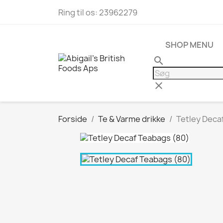
Ring til os:
23962279
SHOP MENU
search
clear
Forside
Te & Varme drikke
Tetley Deca