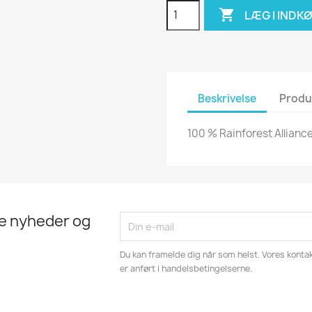

LÆG I INDK
Beskrivelse
Produ
100 % Rainforest Alliance
te nyheder og
Du kan framelde dig når som helst. Vores kontak
er anført i handelsbetingelserne.