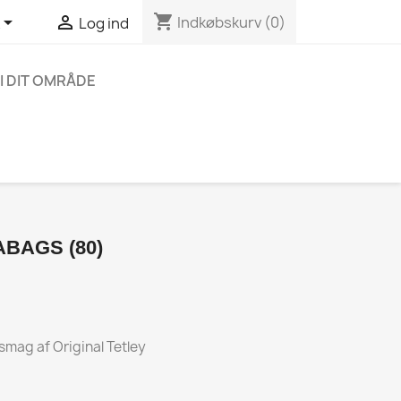
shopping_cart


Indkøbskurv
(0)
Log ind
I DIT OMRÅDE
BAGS (80)
smag af Original Tetley