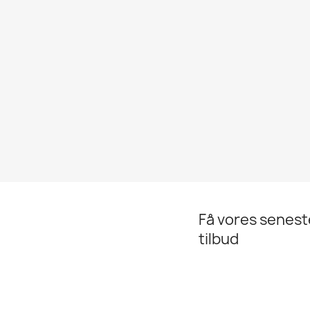
Få vores senes
tilbud