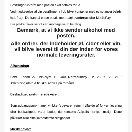
Bestillinger leveret med posten skal betales forud.
Ved modtagelse af din bestillinger vil du blive kontaktet med et nøjagtigt beløb,
incl. fragt. Du kan så enten betale med bankoverførsel eller MobilePay.
Din pakke bliver sendt ved modtagelse af betaling.
Bemærk, at vi ikke sender alkohol med
posten.
Alle ordrer, der indeholder øl, cider eller vin,
vil blive leveret til din dør inden for vores
normale leveringsruter.
Afhentning:
Boxit, Enhed 27, Virkelyst 1, 9400 Nørresundby. Tlf. 23 96 22 79 *
Afhentningsdato & tid skal aftales på forhånd.
Beskadigede/returnerede varer:
Som udgangspunkt tager vi ikke fødevarer retur. I tilfælde af forkert levering
eller beskadigede varer bedes du kontakte Abigail's hurtigst muligt. Dette
påvirker ikke dine lovbestemte rettigheder.
Mærkenavne: