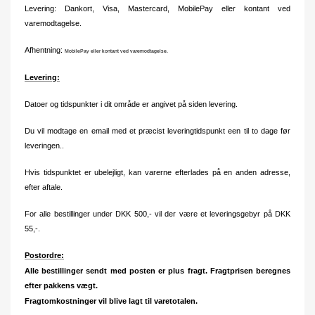
Levering: Dankort, Visa, Mastercard, MobilePay eller kontant ved
varemodtagelse.
Afhentning:
MobilePay eller kontant ved varemodtagelse.
Levering:
Datoer og tidspunkter i dit område er angivet på siden levering.
Du vil modtage en email med et præcist leveringtidspunkt een til to dage før
leveringen..
Hvis tidspunktet er ubelejligt, kan varerne efterlades på en anden adresse,
efter aftale.
For alle bestillinger under DKK 500,- vil der være et leveringsgebyr på DKK
55,-.
Postordre:
Alle bestillinger sendt med posten er plus fragt. Fragtprisen beregnes
efter pakkens vægt.
Fragtomkostninger vil blive lagt til varetotalen.