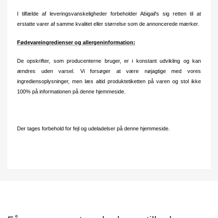
I tilfælde af leveringsvanskeligheder forbeholder Abigail's sig retten til at
erstatte varer af samme kvalitet eller størrelse som de annoncerede mærker.
Fødevareingredienser og allergeninformation:
De opskrifter, som producenterne bruger, er i konstant udvikling og kan
ændres uden varsel. Vi forsøger at være nøjagtige med vores
ingrediensoplysninger, men læs altid produktetiketten på varen og stol ikke
100% på informationen på denne hjemmeside.
Der tages forbehold for fejl og udeladelser på denne hjemmeside.