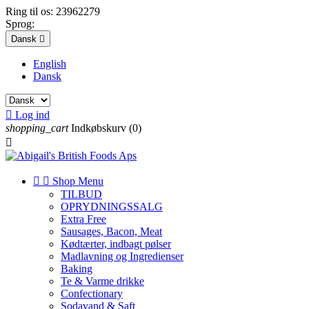
Ring til os:
23962279
Sprog:
Dansk

English
Dansk

Log ind
shopping_cart
Indkøbskurv
(0)



Shop Menu
TILBUD
OPRYDNINGSSALG
Extra Free
Sausages, Bacon, Meat
Kødtærter, indbagt pølser
Madlavning og Ingredienser
Baking
Te & Varme drikke
Confectionary
Sodavand & Saft