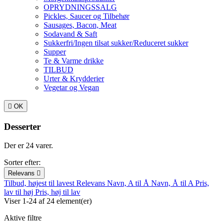
OPRYDNINGSSALG
Pickles, Saucer og Tilbehør
Sausages, Bacon, Meat
Sodavand & Saft
Sukkerfri/Ingen tilsat sukker/Reduceret sukker
Supper
Te & Varme drikke
TILBUD
Urter & Krydderier
Vegetar og Vegan

OK
Desserter
Der er 24 varer.
Sorter efter:
Relevans

Tilbud, højest til lavest
Relevans
Navn, A til Å
Navn, Å til A
Pris,
lav til høj
Pris, høj til lav
Viser 1-24 af 24 element(er)
Aktive filtre