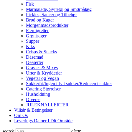
Fisk
Marmalade, Syltetøj og Smørpålæg
Pickles, Saucer og Tilbehør
Brød og Kager
Morgenmadsprodukter
Færdigretter
Grøntsager
Supper
Kiks
Crisps & Snacks
Dåsemad
Desserter
Gravies & Mixes
Urter & Krydderier
Vegetar og Vegan
Sukkerfri/Ingen tilsat sukker/Reduceret sukker
Catering Størrelser
Husholdning
Diverse
JULEKNALLERTER
Vilkår & Betingelser
Om Os
Leverings Datoer I Dit Område
search
clear