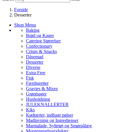
Forside
Desserter
Shop Menu
Baking
Brød og Kager
Catering Størrelser
Confectionary
Crisps & Snacks
Dåsemad
Desserter
Diverse
Extra Free
Fisk
Færdigretter
Gravies & Mixes
Grøntsager
Husholdning
JULEKNALLERTER
Kiks
Kødtærter, indbagt pølser
Madlavning og Ingredienser
Marmalade, Syltetøj og Smørpålæg
Morgenmadsprodukter