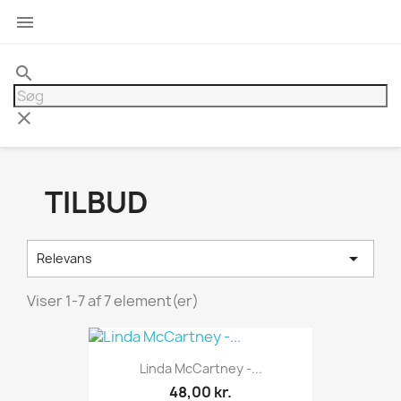

search
clear
TILBUD

Relevans
Viser 1-7 af 7 element(er)
Linda McCartney -...
48,00 kr.