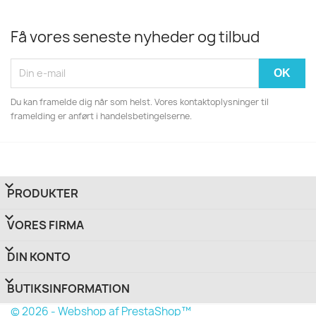
Få vores seneste nyheder og tilbud
Du kan framelde dig når som helst. Vores kontaktoplysninger til
framelding er anført i handelsbetingelserne.

PRODUKTER

VORES FIRMA

DIN KONTO
keyboard_arrow_down
BUTIKSINFORMATION
© 2026 - Webshop af PrestaShop™