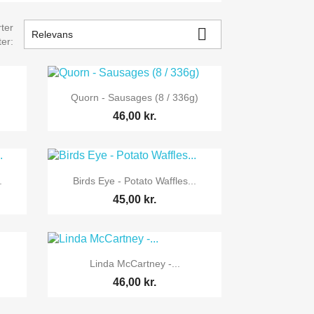
ter

Relevans
ter:

Vis her
Quorn - Sausages (8 / 336g)
46,00 kr.

Vis her
.
Birds Eye - Potato Waffles...
45,00 kr.

Vis her
Linda McCartney -...
46,00 kr.