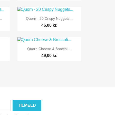

Vis her
..
Quorn - 20 Crispy Nuggets...
46,00 kr.

Vis her
Quorn Cheese & Broccoli...
49,00 kr.