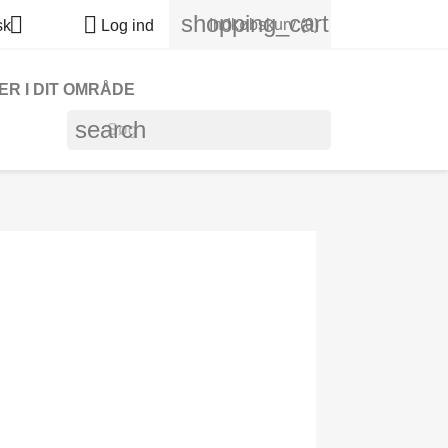
shopping_cart


Indkøbskurv
(0)
sk
Log ind
R I DIT OMRÅDE
search