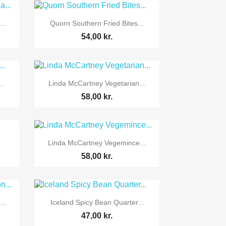

Vis her
..
Quorn Southern Fried Bites...
54,00 kr.

Vis her
.
Linda McCartney Vegetarian...
58,00 kr.

Vis her
Linda McCartney Vegemince...
58,00 kr.

Vis her
..
Iceland Spicy Bean Quarter...
47,00 kr.