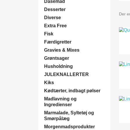
Dåsemad
Desserter
Der er
Diverse
Extra Free
Fisk
Færdigretter
Gravies & Mixes
Grøntsager
Husholdning
JULEKNALLERTER
Kiks
Kødtærter, indbagt pølser
Madlavning og
Ingredienser
Marmalade, Syltetøj og
Smørpålæg
Morgenmadsprodukter