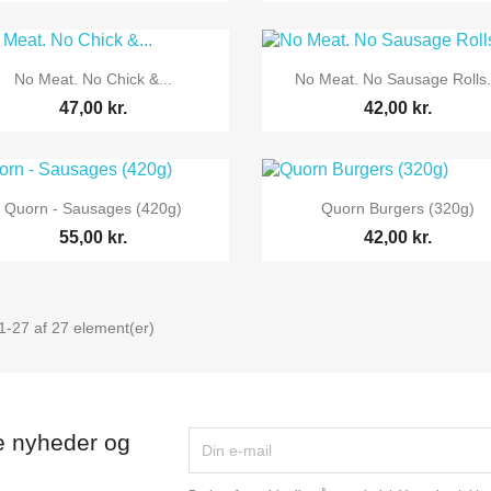


Vis her
Vis her
No Meat. No Chick &...
No Meat. No Sausage Rolls.
47,00 kr.
42,00 kr.


Vis her
Vis her
Quorn - Sausages (420g)
Quorn Burgers (320g)
55,00 kr.
42,00 kr.
1-27 af 27 element(er)
e nyheder og