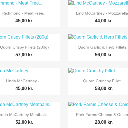


Vis her
Vis her
Richmond - Meat Free...
Lind McCartney - Mozzarella.
45,00 kr.
44,00 kr.


Vis her
Vis her
Quorn Crispy Fillets (200g)
Quorn Garlic & Herb Fillets..
57,00 kr.
56,00 kr.


Vis her
Vis her
Linda McCartney -...
Quorn Crunchy Fillet...
45,00 kr.
58,00 kr.


Vis her
Vis her
inda McCartney Meatballs...
Pork Farms Cheese & Onion.
52,00 kr.
28,00 kr.