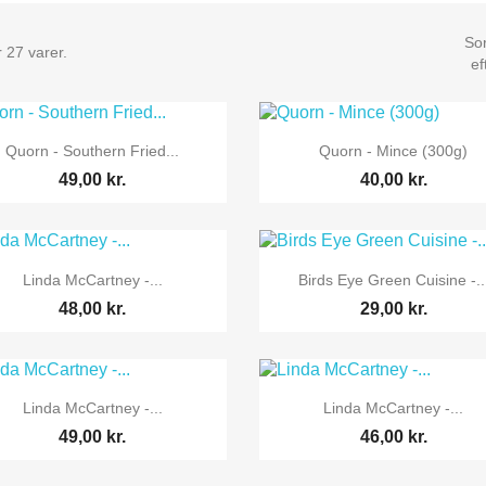
Sor
 27 varer.
ef


Vis her
Vis her
Quorn - Southern Fried...
Quorn - Mince (300g)
49,00 kr.
40,00 kr.


Vis her
Vis her
Linda McCartney -...
Birds Eye Green Cuisine -..
48,00 kr.
29,00 kr.


Vis her
Vis her
Linda McCartney -...
Linda McCartney -...
49,00 kr.
46,00 kr.