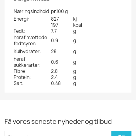
Næringsindhold
pr.100 g
Energi:
827
kj
197
kcal
Fedt:
7.7
g
heraf mættede
0.9
g
fedtsyrer:
Kulhydrater:
28
g
heraf
0.6
g
sukkerarter:
Fibre
2.8
g
Protein:
2.4
g
Salt:
0.48
g
Få vores seneste nyheder og tilbud