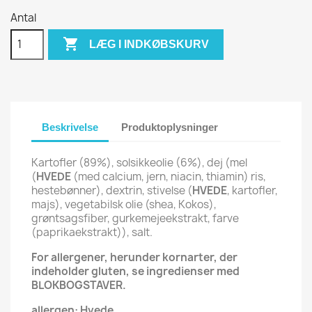
Antal

LÆG I INDKØBSKURV
Beskrivelse
Produktoplysninger
Kartofler (89%), solsikkeolie (6%), dej (mel
(
HVEDE
(med calcium, jern, niacin, thiamin) ris,
hestebønner), dextrin, stivelse (
HVEDE
, kartofler,
majs), vegetabilsk olie (shea, Kokos),
grøntsagsfiber, gurkemejeekstrakt, farve
(paprikaekstrakt)), salt.
For allergener, herunder kornarter, der
indeholder gluten, se ingredienser med
BLOKBOGSTAVER.
allergen: Hvede