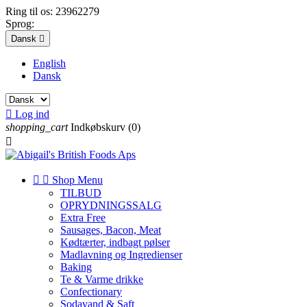
Ring til os:
23962279
Sprog:
Dansk

English
Dansk

Log ind
shopping_cart
Indkøbskurv
(0)



Shop Menu
TILBUD
OPRYDNINGSSALG
Extra Free
Sausages, Bacon, Meat
Kødtærter, indbagt pølser
Madlavning og Ingredienser
Baking
Te & Varme drikke
Confectionary
Sodavand & Saft