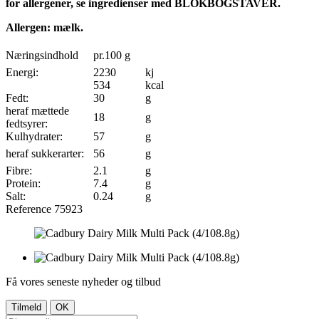
for allergener, se ingredienser med BLOKBOGSTAVER.
Allergen: mælk.
Næringsindhold
pr.100 g
Energi:
2230
kj
534
kcal
Fedt:
30
g
heraf mættede
18
g
fedtsyrer:
Kulhydrater:
57
g
heraf sukkerarter:
56
g
Fibre:
2.1
g
Protein:
7.4
g
Salt:
0.24
g
Reference
75923
Få vores seneste nyheder og tilbud