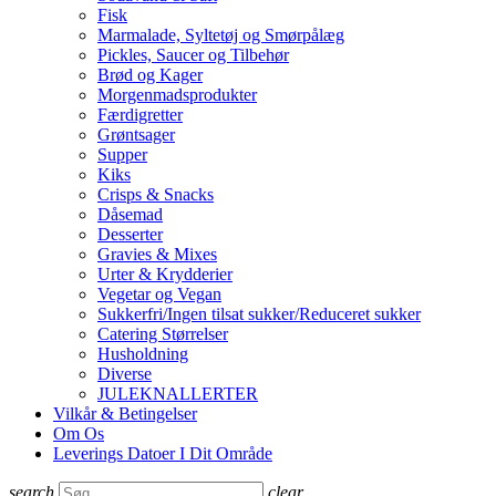
Fisk
Marmalade, Syltetøj og Smørpålæg
Pickles, Saucer og Tilbehør
Brød og Kager
Morgenmadsprodukter
Færdigretter
Grøntsager
Supper
Kiks
Crisps & Snacks
Dåsemad
Desserter
Gravies & Mixes
Urter & Krydderier
Vegetar og Vegan
Sukkerfri/Ingen tilsat sukker/Reduceret sukker
Catering Størrelser
Husholdning
Diverse
JULEKNALLERTER
Vilkår & Betingelser
Om Os
Leverings Datoer I Dit Område
search
clear