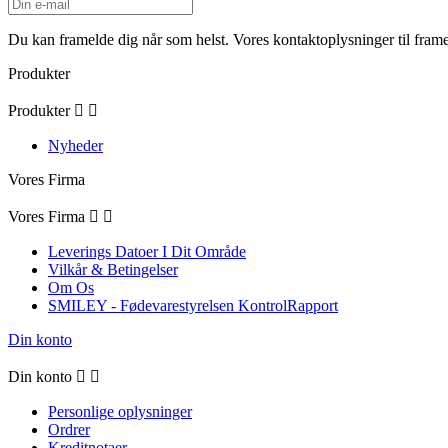
Du kan framelde dig når som helst. Vores kontaktoplysninger til framel
Produkter
Produkter


Nyheder
Vores Firma
Vores Firma


Leverings Datoer I Dit Område
Vilkår & Betingelser
Om Os
SMILEY - Fødevarestyrelsen KontrolRapport
Din konto
Din konto


Personlige oplysninger
Ordrer
Kreditnotaer