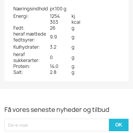
Næringsindhold
pr.100 g
Energi:
1254
kj
303
kcal
Fedt:
26
g
heraf mættede
9.9
g
fedtsyrer:
Kulhydrater:
3.2
g
heraf
0
g
sukkerarter:
Protein:
14,0
g
Salt:
2.8
g
Få vores seneste nyheder og tilbud