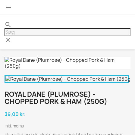

search
clear
ROYAL DANE (PLUMROSE) -
CHOPPED PORK & HAM (250G)
39,00 kr.
Inkl. moms
Hav altid en i dit skab. Fantastisk til en hurtig sandwich