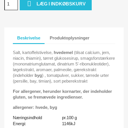

LÆG I INDKØBSKURV
Beskrivelse
Produktoplysninger
Salt, kartoffelstivelse,
hvedemel
(tilsat calcium, jern,
niacin, thiamin), tørret glukosesirup, smagsforstærkere
(mononatriumglutamat, dinatrium 5'-ribonukleotider),
løgekstrakt, aromaer, palmeolie, gærekstrakt
(indeholder
byg
) , tomatpulver, sukker, tørrede urter
(persille, bay, timian), sort peberekstrakt
For allergener, herunder kornarter, der indeholder
gluten, se fremævede ingredienser.
allergener: hvede, byg
Næringsindhold
pr.100 g
Energi:
1146kJ