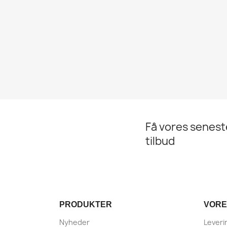
Få vores senes
tilbud
PRODUKTER
VORE
Nyheder
Leveri