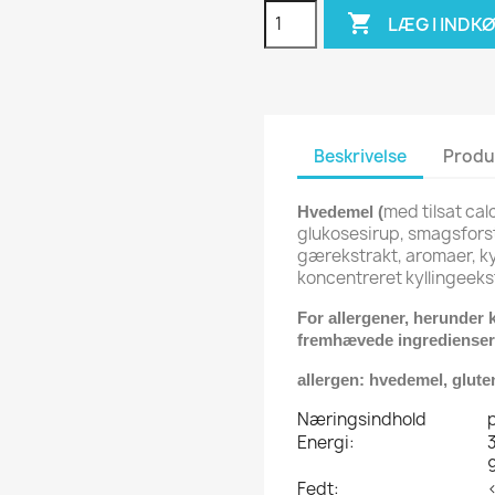

LÆG I INDK
Beskrivelse
Produ
med tilsat calc
Hvedemel (
glukosesirup, smagsfor
gærekstrakt, aromaer, kyl
koncentreret kyllingeeks
For allergener, herunder k
fremhævede ingrediense
allergen: hvedemel, glute
Næringsindhold
p
Energi:
Fedt: