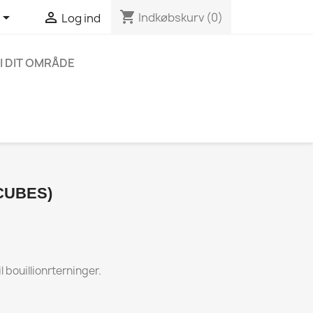
shopping_cart


Indkøbskurv
(0)
Log ind
I DIT OMRÅDE
CUBES)
l bouillionrterninger.