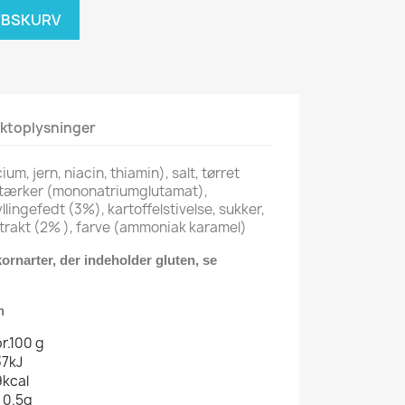
ØBSKURV
ktoplysninger
ium, jern, niacin, thiamin), salt, tørret
stærker (mononatriumglutamat),
lingefedt (3%), kartoffelstivelse, sukker,
trakt (2% ), farve (ammoniak karamel)
ornarter, der indeholder gluten, se
r
n
r.100 g
37kJ
9kcal
<0.5g