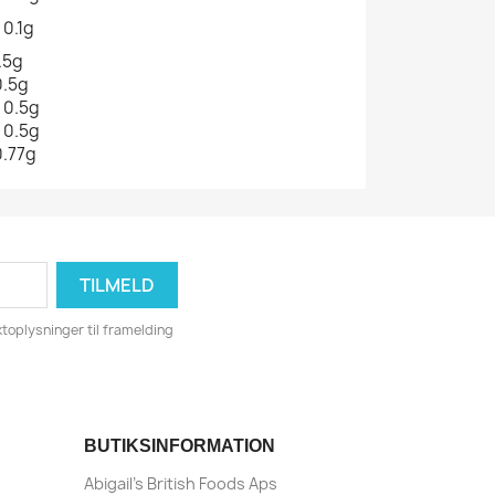
<0.1g
.5g
0.5g
<0.5g
<0.5g
0.77g
toplysninger til framelding
BUTIKSINFORMATION
Abigail's British Foods Aps