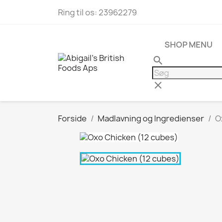
Ring til os:
23962279
SHOP MENU
search
clear
Forside
Madlavning og Ingredienser
O