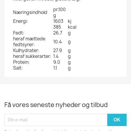
pr.100
Næringsindhold
g
Energi:
1603
kj
385
kcal
Fedt:
26.7
g
heraf mættede
10.4
g
fedtsyrer:
Kulhydrater:
27.9
g
heraf sukkerarter:
1.4
g
Protein:
9.0
g
Salt:
1.1
g
Få vores seneste nyheder og tilbud