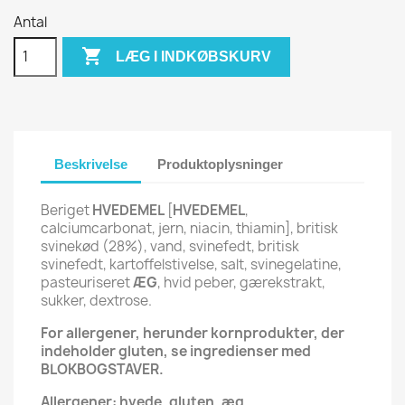
Antal

LÆG I INDKØBSKURV
Beskrivelse
Produktoplysninger
Beriget
HVEDEMEL
[
HVEDEMEL
,
calciumcarbonat, jern, niacin, thiamin], britisk
svinekød (28%), vand, svinefedt, britisk
svinefedt, kartoffelstivelse, salt, svinegelatine,
pasteuriseret
ÆG
, hvid peber, gærekstrakt,
sukker, dextrose.
For allergener, herunder kornprodukter, der
indeholder gluten, se ingredienser med
BLOKBOGSTAVER.
Allergener: hvede, gluten, æg.