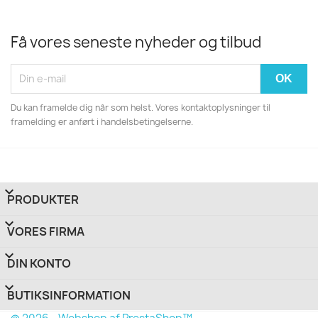
Få vores seneste nyheder og tilbud
Du kan framelde dig når som helst. Vores kontaktoplysninger til
framelding er anført i handelsbetingelserne.

PRODUKTER

VORES FIRMA

DIN KONTO
keyboard_arrow_down
BUTIKSINFORMATION