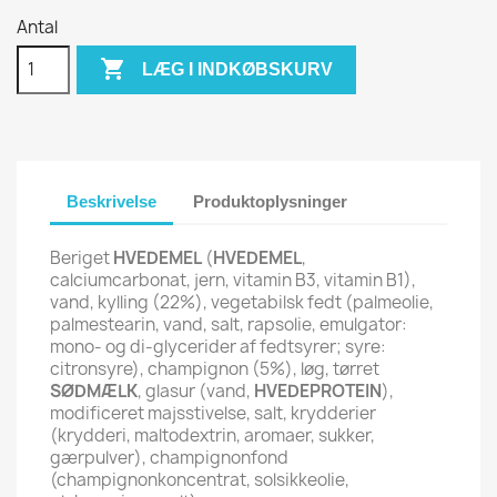
Antal

LÆG I INDKØBSKURV
Beskrivelse
Produktoplysninger
Beriget
HVEDEMEL
(
HVEDEMEL
,
calciumcarbonat, jern, vitamin B3, vitamin B1),
vand, kylling (22%), vegetabilsk fedt (palmeolie,
palmestearin, vand, salt, rapsolie, emulgator:
mono- og di-glycerider af fedtsyrer; syre:
citronsyre), champignon (5%), løg, tørret
SØDMÆLK
, glasur (vand,
HVEDEPROTEIN
),
modificeret majsstivelse, salt, krydderier
(krydderi, maltodextrin, aromaer, sukker,
gærpulver), champignonfond
(champignonkoncentrat, solsikkeolie,