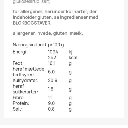
glukosesirup, salt)
for allergener, herunder kornarter, der
indeholder gluten, se ingredienser med
BLOKBOGSTAVER.
allergener: hvede, gluten, mælk.
Næringsindhold
pr.100 g
Energi:
1094
kj
262
kcal
Fedt:
16.1
g
heraf mættede
6.0
g
fedtsyrer:
Kulhydrater:
20.9
g
heraf
1.6
g
sukkerarter:
Fibre
1.1
g
Protein:
9.0
g
Salt:
0.8
g