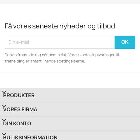
Få vores seneste nyheder og tilbud
Du kan framelde dig når som helst. Vores kontaktoplysninger til
framelding er anført i handelsbetingelserne.

PRODUKTER

VORES FIRMA

DIN KONTO
keyboard_arrow_down
BUTIKSINFORMATION