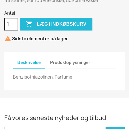
fra stoffer, som du ville ønske, du kunne vaske
Antal

LÆG I INDKØBSKURV

Sidste elementer på lager
Beskrivelse
Produktoplysninger
Benzisothiazolinon, Parfume
Få vores seneste nyheder og tilbud