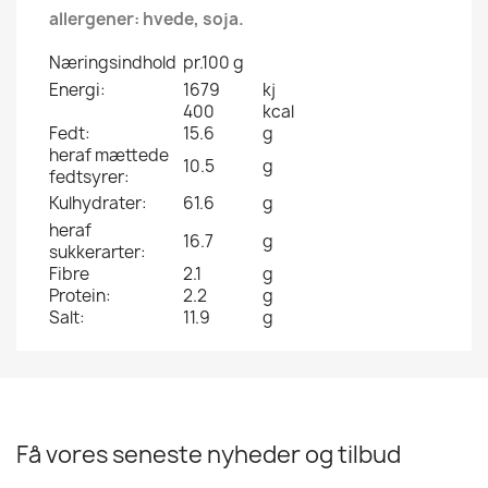
allergener: hvede, soja.
Næringsindhold
pr.100 g
Energi:
1679
kj
400
kcal
Fedt:
15.6
g
heraf mættede
10.5
g
fedtsyrer:
Kulhydrater:
61.6
g
heraf
16.7
g
sukkerarter:
Fibre
2.1
g
Protein:
2.2
g
Salt:
11.9
g
Få vores seneste nyheder og tilbud