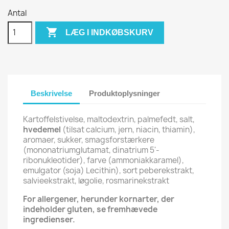
Antal

LÆG I INDKØBSKURV
Beskrivelse
Produktoplysninger
Kartoffelstivelse, maltodextrin, palmefedt, salt,
hvedemel
(tilsat calcium, jern, niacin, thiamin),
aromaer, sukker, smagsforstærkere
(mononatriumglutamat, dinatrium 5'-
ribonukleotider), farve (ammoniakkaramel),
emulgator (soja) Lecithin), sort peberekstrakt,
salvieekstrakt, løgolie, rosmarinekstrakt
For allergener, herunder kornarter, der
indeholder gluten, se fremhævede
ingredienser.