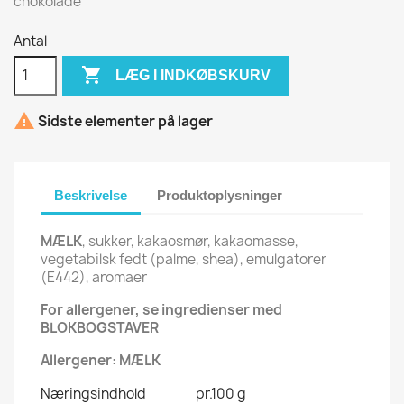
chokolade
Antal

LÆG I INDKØBSKURV

Sidste elementer på lager
Beskrivelse
Produktoplysninger
MÆLK
, sukker, kakaosmør, kakaomasse,
vegetabilsk fedt (palme, shea), emulgatorer
(E442), aromaer
For allergener, se ingredienser med
BLOKBOGSTAVER
Allergener: MÆLK
Næringsindhold
pr.100 g