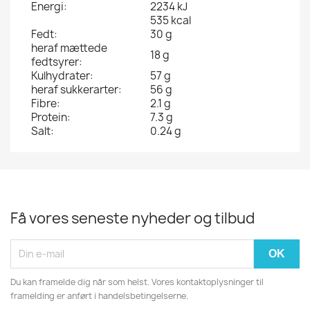
Energi:
2234 kJ
535 kcal
Fedt:
30 g
heraf mættede
18 g
fedtsyrer:
Kulhydrater:
57 g
heraf sukkerarter:
56 g
Fibre:
2.1 g
Protein:
7.3 g
Salt:
0.24 g
Få vores seneste nyheder og tilbud
Du kan framelde dig når som helst. Vores kontaktoplysninger til
framelding er anført i handelsbetingelserne.